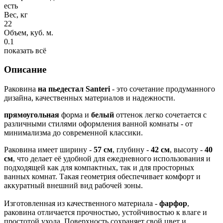
есть
Вес, кг
22
Объем, куб. м.
0.1
показать всё
Описание
Раковина
на пьедестал Santeri
- это сочетание продуманного
дизайна, качественных материалов и надежности.
прямоугольная
форма и
белый
оттенок легко сочетается с
различными стилями оформления ванной комнаты - от
минимализма до современной классики.
Раковина имеет ширину -
57 см
, глубину -
42
см
, высоту -
40
см
, что делает её удобной для ежедневного использования и
подходящей как для компактных, так и для просторных
ванных комнат. Такая геометрия обеспечивает комфорт и
аккуратный внешний вид рабочей зоны.
Изготовленная из качественного материала -
фарфор
,
раковина отличается прочностью, устойчивостью к влаге и
простотой ухода. Поверхность сохраняет свой цвет и