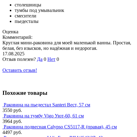
столешницы
тумбы под умывальник
смесители
пьедесталы
Оценка
Комментарий:
Круглая мини-раковина для моей маленькой ванны. Простая,
белая, без изысков, но надёжная и недорогая.
17.08.2025
Отзыв полезен?
Да
0
Нет
0
Оставить отзыв!
Похожие товары
Раковина на пьедестал Santeri Вест, 57 см
3550 руб.
Раковина на тумбу Vigo Уют-60, 61 см
3964 руб.
Раковина подвесная Calypso CS5117-R (правая), 45 см
4497 руб.