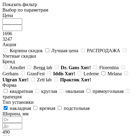
Показать фильтр
Выбор по параметрам
Цена
1696
3247
Акция
Корзина скидок
Лучшая цена
РАСПРОДАЖА
Улетные скидки
Бренд
Amollet
Bergg lab
Dr. Gans
Хит!
Florentina
Gerhans
GranFest
Iddis
Хит!
Ledeme
Melana
Ulgran
Хит!
Zett lab
Практик
Хит!
Форма
квадратная
круглая
овальная
прямоугольная
трапеция
Тип установки
накладная
врезная
подстольная
Ширина, мм
490