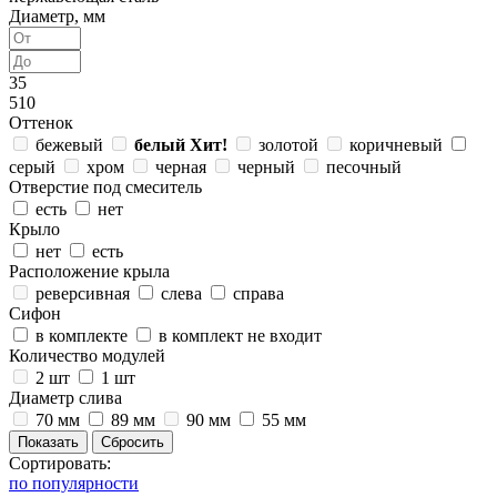
Диаметр, мм
35
510
Оттенок
бежевый
белый
Хит!
золотой
коричневый
серый
хром
черная
черный
песочный
Отверстие под смеситель
есть
нет
Крыло
нет
есть
Расположение крыла
реверсивная
слева
справа
Сифон
в комплекте
в комплект не входит
Количество модулей
2 шт
1 шт
Диаметр слива
70 мм
89 мм
90 мм
55 мм
Сортировать:
по популярности